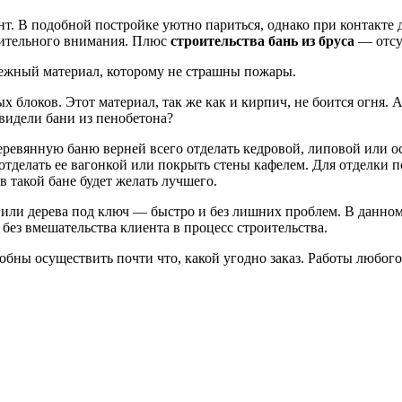
т. В подобной постройке уютно париться, однако при контакте 
лнительного внимания. Плюс
строительства бань из бруса
— отсу
дежный материал, которому не страшны пожары.
 блоков. Этот материал, так же как и кирпич, не боится огня. 
видели бани из пенобетона?
еревянную баню верней всего отделать кедровой, липовой или о
тделать ее вагонкой или покрыть стены кафелем. Для отделки п
 такой бане будет желать лучшего.
или дерева под ключ — быстро и без лишних проблем. В данном 
 без вмешательства клиента в процесс строительства.
обны осуществить почти что, какой угодно заказ. Работы любог