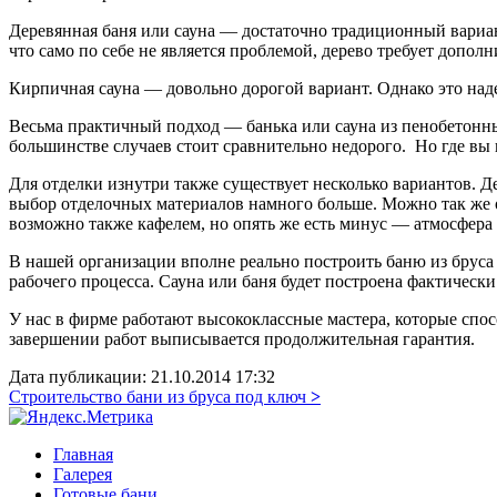
Деревянная баня или сауна — достаточно традиционный вариан
что само по себе не является проблемой, дерево требует допо
Кирпичная сауна — довольно дорогой вариант. Однако это на
Весьма практичный подход — банька или сауна из пенобетонных
большинстве случаев стоит сравнительно недорого. Но где вы 
Для отделки изнутри также существует несколько вариантов. Д
выбор отделочных материалов намного больше. Можно так же о
возможно также кафелем, но опять же есть минус — атмосфера в
В нашей организации вполне реально построить баню из бруса 
рабочего процесса. Сауна или баня будет построена фактически
У нас в фирме работают высококлассные мастера, которые спос
завершении работ выписывается продолжительная гарантия.
Дата публикации: 21.10.2014 17:32
Строительство бани из бруса под ключ
>
Главная
Галерея
Готовые бани